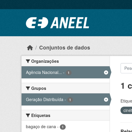
Ir para o conteúdo principal
Conjuntos de dados
Organizações
Agência Nacional...
-
1
1 
Grupos
Geração Distribuída
-
1
Etique
ciné
Etiquetas
bagaço de cana
-
1
Rela