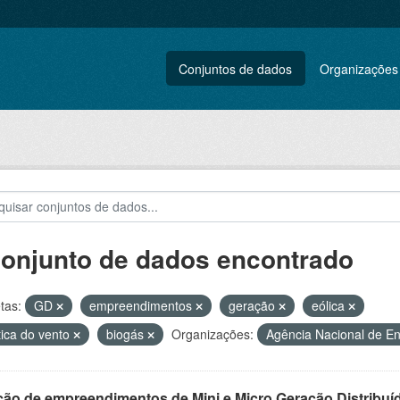
Conjuntos de dados
Organizações
conjunto de dados encontrado
tas:
GD
empreendimentos
geração
eólica
tica do vento
biogás
Organizações:
Agência Nacional de En
ção de empreendimentos de Mini e Micro Geração Distribuí