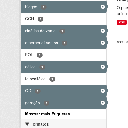
biogás
-
O pre
1
unida
CGH
-
1
PDF
cinética do vento
-
1
Você t
empreendimentos
-
1
EOL
-
1
eólica
-
1
fotovoltáica
-
1
GD
-
1
geração
-
1
Mostrar mais Etiquetas
Formatos