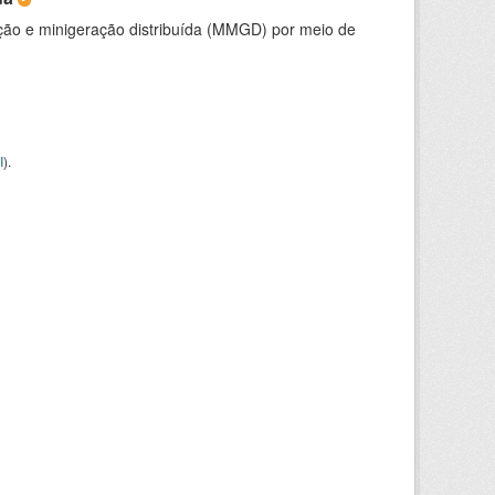
ção e minigeração distribuída (MMGD) por meio de
I
).