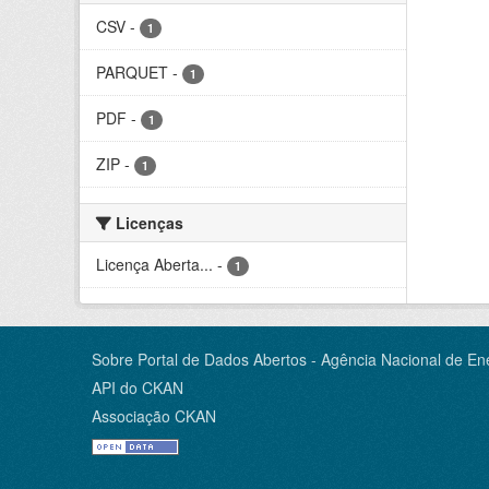
CSV
-
1
PARQUET
-
1
PDF
-
1
ZIP
-
1
Licenças
Licença Aberta...
-
1
Sobre Portal de Dados Abertos - Agência Nacional de Ene
API do CKAN
Associação CKAN