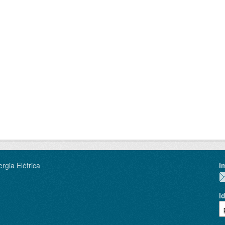
rgia Elétrica
I
I