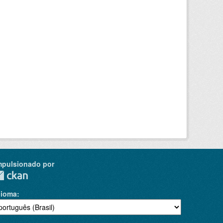
mpulsionado por
dioma