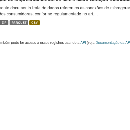
sente documento trata de dados referentes às conexões de microgera
des consumidoras, conforme regulamentado no art....
ZIP
PARQUET
CSV
ambém pode ter acesso a esses registros usando a
API
(veja
Documentação da AP