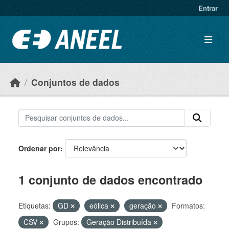
Ir para o conteúdo principal
Entrar
Conjuntos de dados
Ordenar por
1 conjunto de dados encontrado
Etiquetas:
GD
eólica
geração
Formatos:
CSV
Grupos:
Geração Distribuída