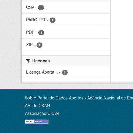
CSV
-
1
PARQUET
-
1
PDF
-
1
ZIP
-
1
Licenças
Licença Aberta...
-
1
Sobre Portal de Dados Abertos - Agência Nacional de Ene
API do CKAN
Associação CKAN