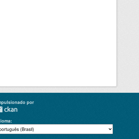
mpulsionado por
dioma