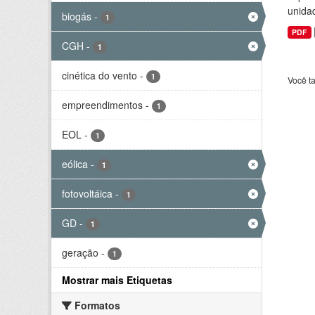
unida
biogás
-
1
PDF
CGH
-
1
cinética do vento
-
1
Você t
empreendimentos
-
1
EOL
-
1
eólica
-
1
fotovoltáica
-
1
GD
-
1
geração
-
1
Mostrar mais Etiquetas
Formatos