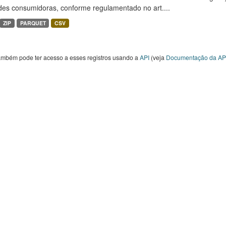
des consumidoras, conforme regulamentado no art....
ZIP
PARQUET
CSV
ambém pode ter acesso a esses registros usando a
API
(veja
Documentação da AP