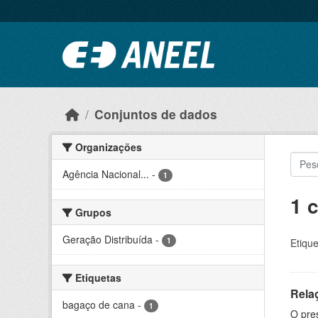
Ir para o conteúdo principal
Conjuntos de dados
Organizações
Agência Nacional...
-
1
1 
Grupos
Geração Distribuída
-
1
Etique
Etiquetas
Rela
bagaço de cana
-
1
O pre