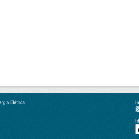
rgia Elétrica
I
I