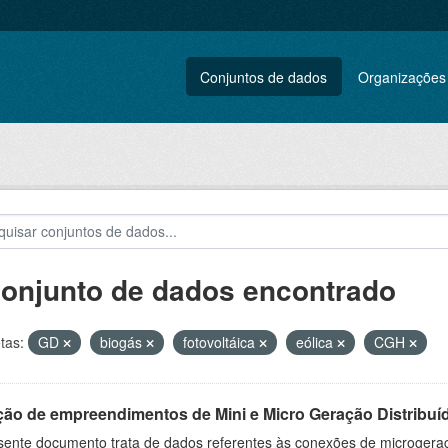
Conjuntos de dados
Organizações
conjunto de dados encontrado
tas:
GD
biogás
fotovoltáica
eólica
CGH
ção de empreendimentos de Mini e Micro Geração Distribuí
sente documento trata de dados referentes às conexões de microgera