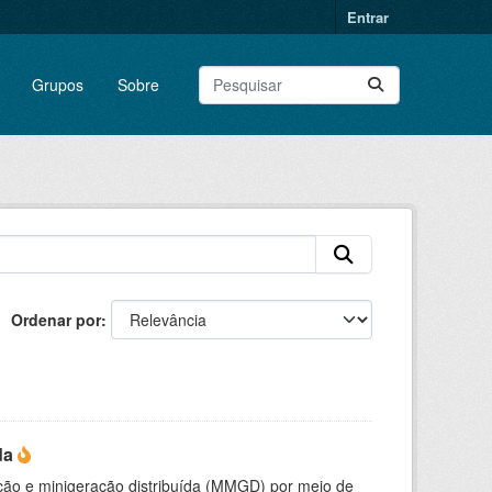
Entrar
Grupos
Sobre
Ordenar por
da
ção e minigeração distribuída (MMGD) por meio de