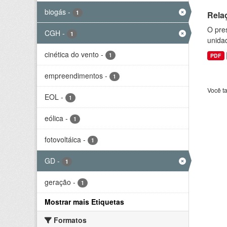
biogás
-
1
Rela
O pre
CGH
-
1
unida
cinética do vento
-
1
PDF
empreendimentos
-
1
Você t
EOL
-
1
eólica
-
1
fotovoltáica
-
1
GD
-
1
geração
-
1
Mostrar mais Etiquetas
Formatos