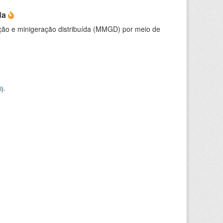
da
ção e minigeração distribuída (MMGD) por meio de
I
).