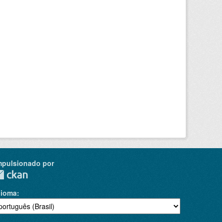
mpulsionado por
dioma