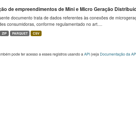
ção de empreendimentos de Mini e Micro Geração Distribuí
sente documento trata de dados referentes às conexões de microgera
des consumidoras, conforme regulamentado no art....
ZIP
PARQUET
CSV
ambém pode ter acesso a esses registros usando a
API
(veja
Documentação da AP