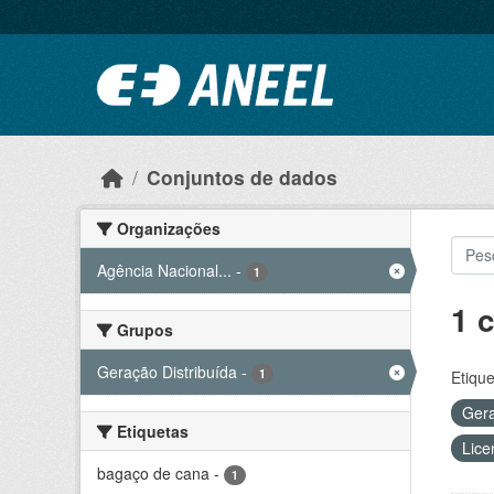
Ir para o conteúdo principal
Conjuntos de dados
Organizações
Agência Nacional...
-
1
1 
Grupos
Geração Distribuída
-
1
Etique
Gera
Etiquetas
Lice
bagaço de cana
-
1