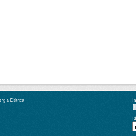
rgia Elétrica
I
I