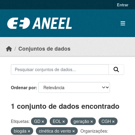
Ir para o conteúdo principal
Entrar
Conjuntos de dados
Ordenar por
1 conjunto de dados encontrado
Etiquetas:
GD
EOL
geração
CGH
biogás
cinética do vento
Organizações: