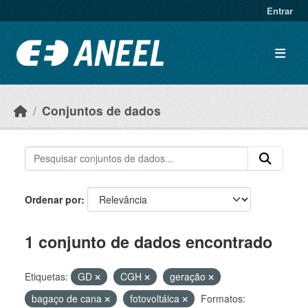
Ir para o conteúdo principal
Entrar
Conjuntos de dados
Ordenar por
1 conjunto de dados encontrado
Etiquetas:
GD
CGH
geração
bagaço de cana
fotovoltáica
Formatos: