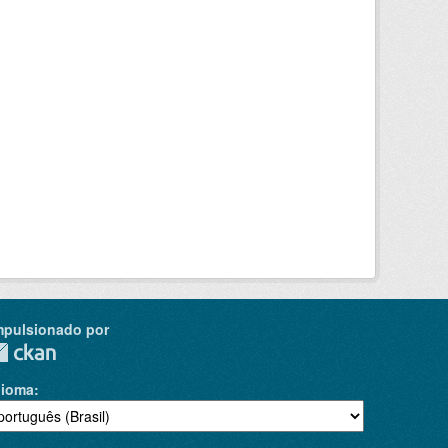
mpulsionado por
dioma