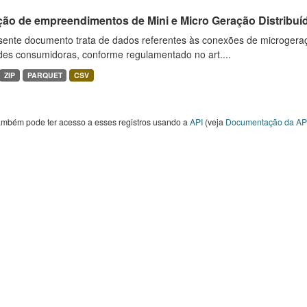
ção de empreendimentos de Mini e Micro Geração Distribuí
sente documento trata de dados referentes às conexões de microgera
des consumidoras, conforme regulamentado no art....
ZIP
PARQUET
CSV
ambém pode ter acesso a esses registros usando a
API
(veja
Documentação da AP