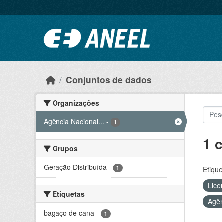
Ir para o conteúdo principal
Conjuntos de dados
Organizações
Agência Nacional...
-
1
1 
Grupos
Geração Distribuída
-
1
Etique
Lice
Etiquetas
Agên
bagaço de cana
-
1