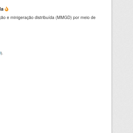
da
ção e minigeração distribuída (MMGD) por meio de
I
).