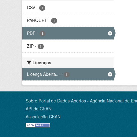
CSV
-
1
PARQUET
-
1
PDF
-
1
ZIP
-
1
Licenças
Licença Aberta...
-
1
Sobre Portal de Dados Abertos - Agência Nacional de Ene
API do CKAN
Associação CKAN