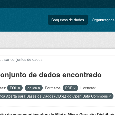
Conjuntos de dados
Organizações
conjunto de dados encontrado
tas:
EOL
eólica
Formatos:
PDF
Licenças:
nça Aberta para Bases de Dados (ODbL) do Open Data Commons
ção de empreendimentos de Mini e Micro Geração Distribuí