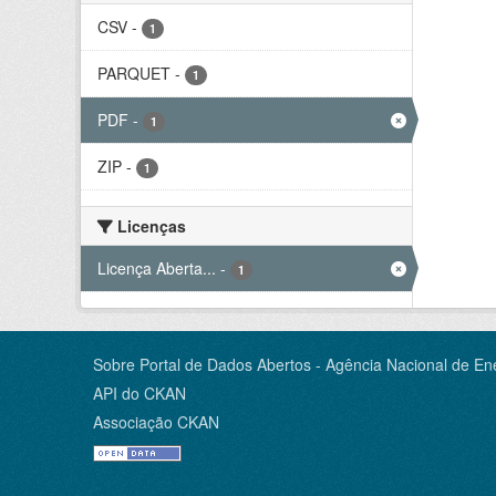
CSV
-
1
PARQUET
-
1
PDF
-
1
ZIP
-
1
Licenças
Licença Aberta...
-
1
Sobre Portal de Dados Abertos - Agência Nacional de Ene
API do CKAN
Associação CKAN