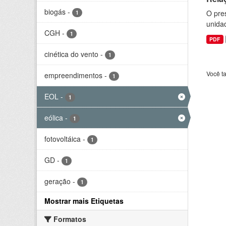
biogás
-
O pre
1
unida
CGH
-
1
PDF
cinética do vento
-
1
Você t
empreendimentos
-
1
EOL
-
1
eólica
-
1
fotovoltáica
-
1
GD
-
1
geração
-
1
Mostrar mais Etiquetas
Formatos