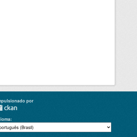
mpulsionado por
dioma