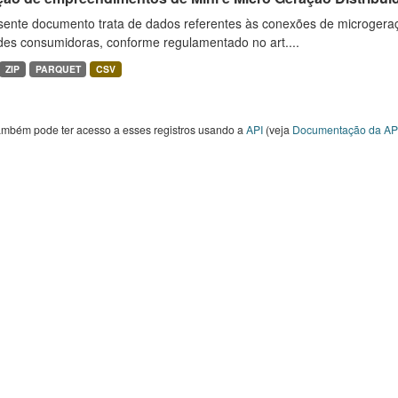
sente documento trata de dados referentes às conexões de microgera
des consumidoras, conforme regulamentado no art....
ZIP
PARQUET
CSV
ambém pode ter acesso a esses registros usando a
API
(veja
Documentação da AP