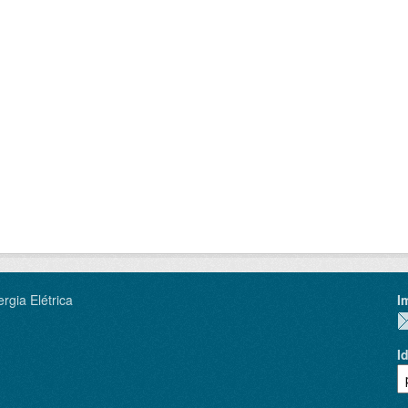
rgia Elétrica
I
I