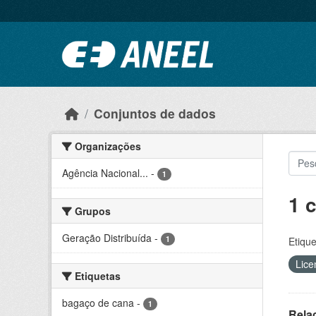
Ir para o conteúdo principal
Conjuntos de dados
Organizações
Agência Nacional...
-
1
1 
Grupos
Geração Distribuída
-
1
Etique
Lice
Etiquetas
bagaço de cana
-
1
Rela