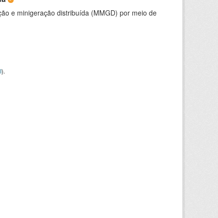
ção e minigeração distribuída (MMGD) por meio de
I
).