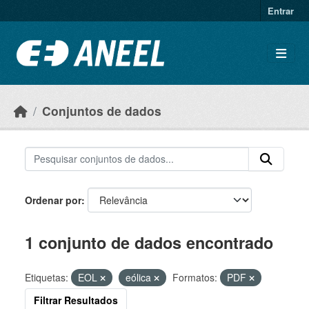
Ir para o conteúdo principal
Entrar
Conjuntos de dados
Ordenar por
1 conjunto de dados encontrado
Etiquetas:
EOL
eólica
Formatos:
PDF
Filtrar Resultados