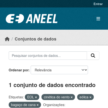
Ir para o conteúdo principal
Entrar
Conjuntos de dados
Ordenar por
1 conjunto de dados encontrado
Etiquetas:
EOL
cinética do vento
eólica
bagaço de cana
Organizações: