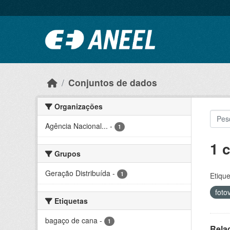
Ir para o conteúdo principal
Conjuntos de dados
Organizações
Agência Nacional...
-
1
1 
Grupos
Geração Distribuída
-
1
Etique
foto
Etiquetas
bagaço de cana
-
1
Rela