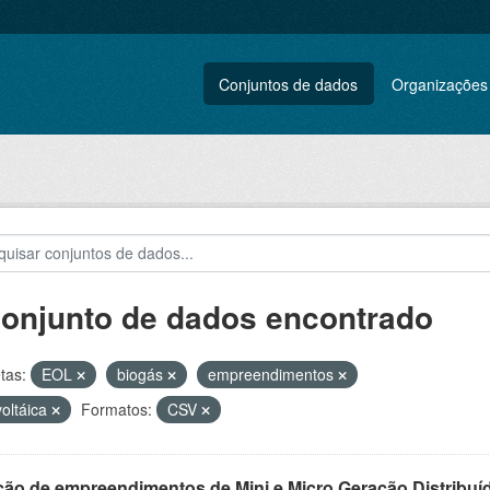
Conjuntos de dados
Organizações
conjunto de dados encontrado
tas:
EOL
biogás
empreendimentos
voltáica
Formatos:
CSV
ção de empreendimentos de Mini e Micro Geração Distribuí