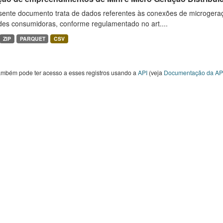
sente documento trata de dados referentes às conexões de microgera
des consumidoras, conforme regulamentado no art....
ZIP
PARQUET
CSV
ambém pode ter acesso a esses registros usando a
API
(veja
Documentação da AP