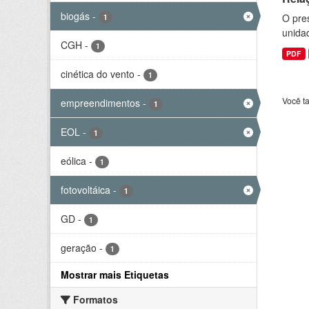
biogás
-
O pre
1
unida
CGH
-
1
PDF
cinética do vento
-
1
Você t
empreendimentos
-
1
EOL
-
1
eólica
-
1
fotovoltáica
-
1
GD
-
1
geração
-
1
Mostrar mais Etiquetas
Formatos