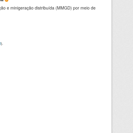
ção e minigeração distribuída (MMGD) por meio de
I
).