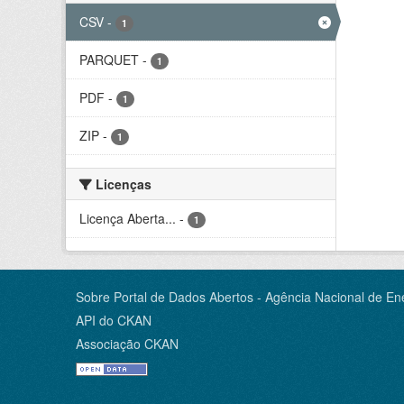
CSV
-
1
PARQUET
-
1
PDF
-
1
ZIP
-
1
Licenças
Licença Aberta...
-
1
Sobre Portal de Dados Abertos - Agência Nacional de Ene
API do CKAN
Associação CKAN