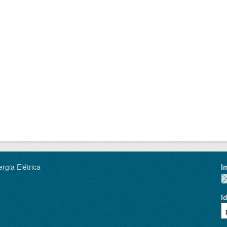
rgia Elétrica
I
I