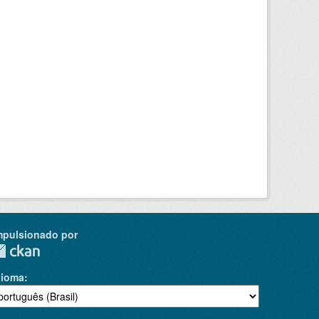
mpulsionado por
dioma