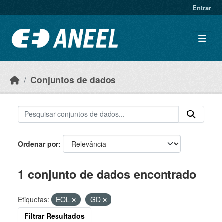
Ir para o conteúdo principal
Entrar
Conjuntos de dados
Ordenar por
1 conjunto de dados encontrado
Etiquetas:
EOL
GD
Filtrar Resultados