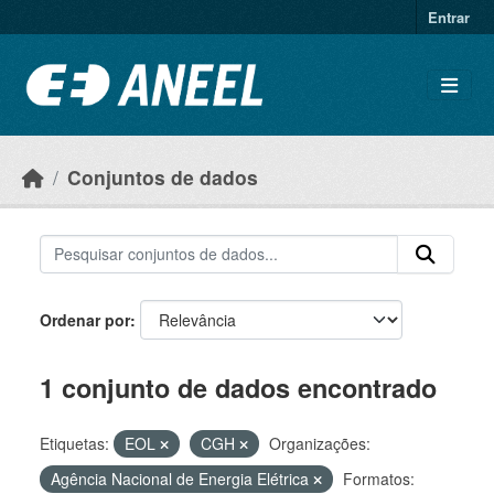
Ir para o conteúdo principal
Entrar
Conjuntos de dados
Ordenar por
1 conjunto de dados encontrado
Etiquetas:
EOL
CGH
Organizações:
Agência Nacional de Energia Elétrica
Formatos: