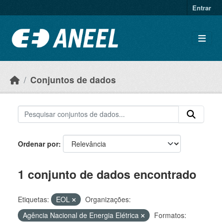
Ir para o conteúdo principal
Entrar
Conjuntos de dados
Ordenar por
1 conjunto de dados encontrado
Etiquetas:
EOL
Organizações:
Agência Nacional de Energia Elétrica
Formatos: