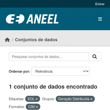
Ir para o conteúdo principal
Entrar
Conjuntos de dados
Ordenar por
1 conjunto de dados encontrado
Etiquetas:
EOL
Grupos:
Geração Distribuída
Formatos:
CSV