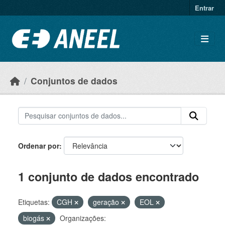
Ir para o conteúdo principal
Entrar
Conjuntos de dados
Ordenar por
1 conjunto de dados encontrado
Etiquetas:
CGH
geração
EOL
biogás
Organizações: