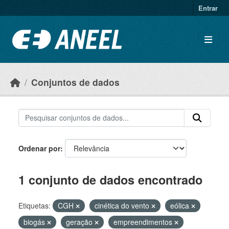
Ir para o conteúdo principal
Entrar
Conjuntos de dados
Ordenar por
1 conjunto de dados encontrado
Etiquetas:
CGH
cinética do vento
eólica
biogás
geração
empreendimentos