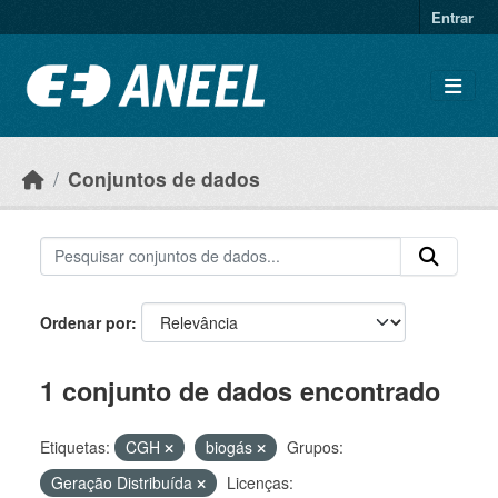
Ir para o conteúdo principal
Entrar
Conjuntos de dados
Ordenar por
1 conjunto de dados encontrado
Etiquetas:
CGH
biogás
Grupos:
Geração Distribuída
Licenças: