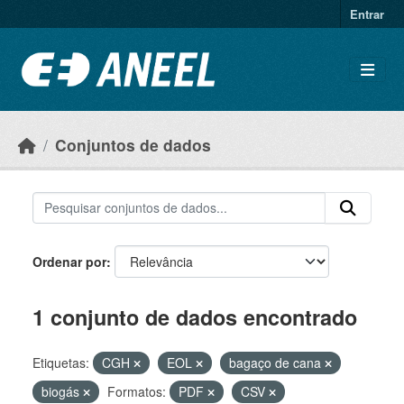
Ir para o conteúdo principal
Entrar
Conjuntos de dados
Ordenar por
1 conjunto de dados encontrado
Etiquetas:
CGH
EOL
bagaço de cana
biogás
Formatos:
PDF
CSV