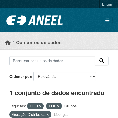
Ir para o conteúdo principal
Entrar
Conjuntos de dados
Ordenar por
1 conjunto de dados encontrado
Etiquetas:
CGH
EOL
Grupos:
Geração Distribuída
Licenças: