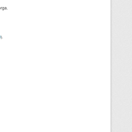
orga.
I
).