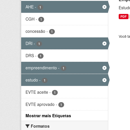
AHE
-
Estud
1
PDF
CGH
-
1
concessão
-
1
Você t
DRI
-
1
DRS
-
1
empreendimento
-
1
estudo
-
1
EVTE aceite
-
1
EVTE aprovado
-
1
Mostrar mais Etiquetas
Formatos