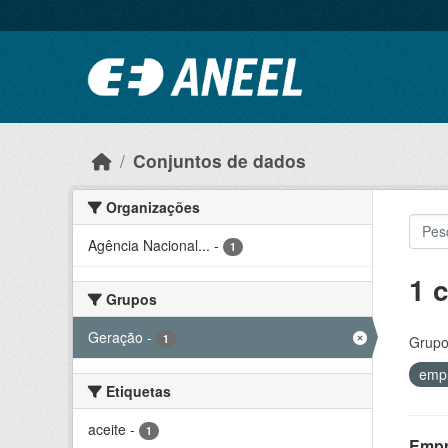
Ir para o conteúdo principal
Conjuntos de dados
Organizações
Agência Nacional...
-
1
1 
Grupos
Geração
-
1
Grupo
emp
Etiquetas
aceite
-
1
Empr