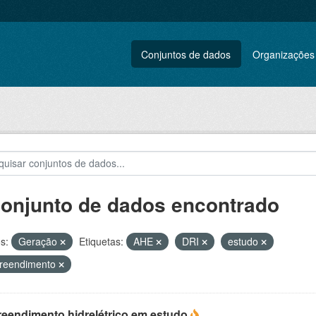
Conjuntos de dados
Organizações
conjunto de dados encontrado
s:
Geração
Etiquetas:
AHE
DRI
estudo
reendimento
eendimento hidrelétrico em estudo