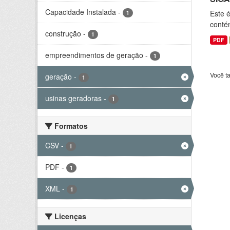
Capacidade Instalada
-
Este 
1
conté
construção
-
1
PDF
empreendimentos de geração
-
1
Você t
geração
-
1
usinas geradoras
-
1
Formatos
CSV
-
1
PDF
-
1
XML
-
1
Licenças