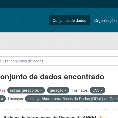
Conjuntos de dados
Organizações
conjunto de dados encontrado
tas:
usinas geradoras
geração
Formatos:
CSV
L
Licenças:
Licença Aberta para Bases de Dados (ODbL) do Op
 - Sistema de Informações de Geração da ANEEL