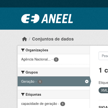
Ir para o conteúdo principal
Conjuntos de dados
Organizações
Agência Nacional...
-
1
1 
Grupos
Geração
-
1
Etique
XM
Etiquetas
capacidade de geração
-
1
SIGA