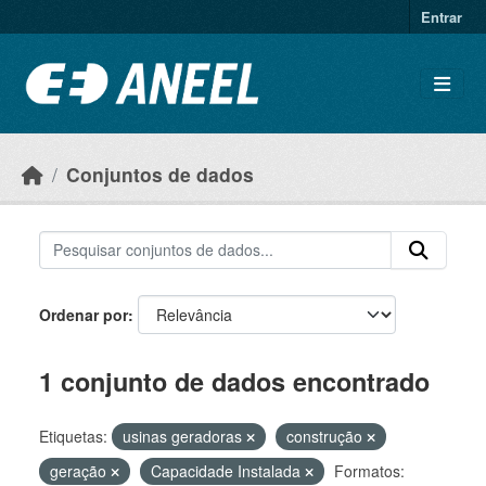
Ir para o conteúdo principal
Entrar
Conjuntos de dados
Ordenar por
1 conjunto de dados encontrado
Etiquetas:
usinas geradoras
construção
geração
Capacidade Instalada
Formatos: