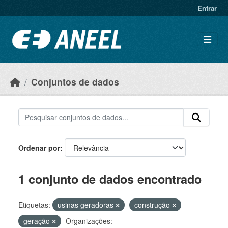
Ir para o conteúdo principal
Entrar
Conjuntos de dados
Ordenar por
1 conjunto de dados encontrado
Etiquetas:
usinas geradoras
construção
geração
Organizações: