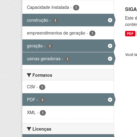
Capacidade Instalada
-
1
SIGA
Este 
construção
-
1
conté
empreendimentos de geração
-
1
PDF
geração
-
1
Você t
usinas geradoras
-
1
Formatos
CSV
-
1
PDF
-
1
XML
-
1
Licenças