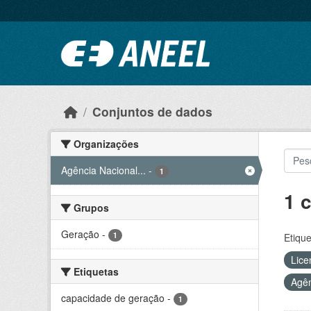
Ir para o conteúdo principal
Conjuntos de dados
Organizações
Agência Nacional...
-
1
1 
Grupos
Geração
-
1
Etique
Lice
Etiquetas
Agên
capacidade de geração
-
1