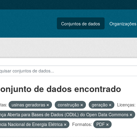
Conjuntos de dados
Organizações
conjunto de dados encontrado
tas:
usinas geradoras
construção
geração
Licenças:
nça Aberta para Bases de Dados (ODbL) do Open Data Commons
cia Nacional de Energia Elétrica
Formatos:
PDF