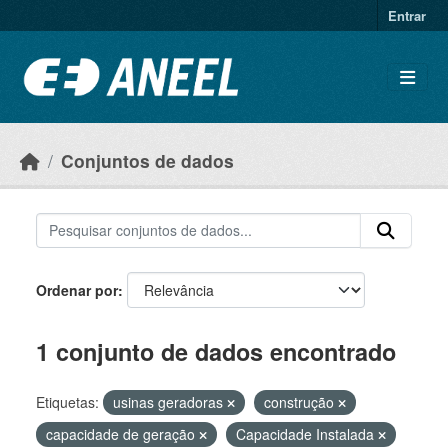
Ir para o conteúdo principal
Entrar
Conjuntos de dados
Ordenar por
1 conjunto de dados encontrado
Etiquetas:
usinas geradoras
construção
capacidade de geração
Capacidade Instalada