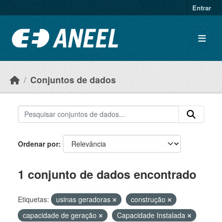
Ir para o conteúdo principal
Entrar
Conjuntos de dados
Ordenar por
1 conjunto de dados encontrado
Etiquetas:
usinas geradoras
construção
capacidade de geração
Capacidade Instalada