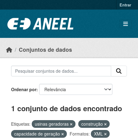
Ir para o conteúdo principal
Entrar
Conjuntos de dados
Ordenar por
1 conjunto de dados encontrado
Etiquetas:
usinas geradoras
construção
capacidade de geração
Formatos:
XML