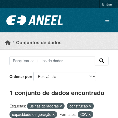
Ir para o conteúdo principal
Entrar
Conjuntos de dados
Ordenar por
1 conjunto de dados encontrado
Etiquetas:
usinas geradoras
construção
capacidade de geração
Formatos:
CSV