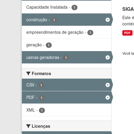
Capacidade Instalada
-
1
SIGA
Este 
construção
-
1
conté
empreendimentos de geração
-
1
PDF
geração
-
1
Você t
usinas geradoras
-
1
Formatos
CSV
-
1
PDF
-
1
XML
-
1
Licenças