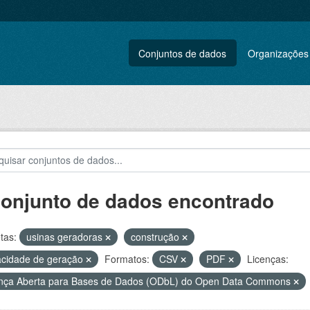
Conjuntos de dados
Organizações
conjunto de dados encontrado
tas:
usinas geradoras
construção
cidade de geração
Formatos:
CSV
PDF
Licenças:
nça Aberta para Bases de Dados (ODbL) do Open Data Commons