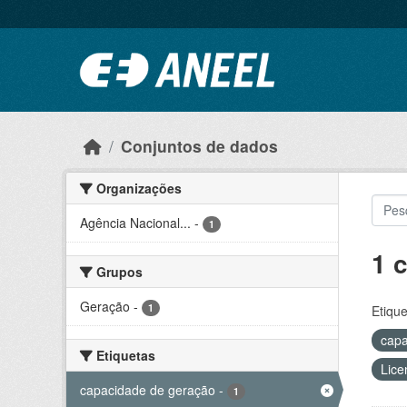
Ir para o conteúdo principal
Conjuntos de dados
Organizações
Agência Nacional...
-
1
1 
Grupos
Geração
-
1
Etique
capa
Etiquetas
Lice
capacidade de geração
-
1