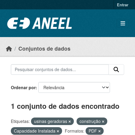
Ir para o conteúdo principal
Entrar
Conjuntos de dados
Ordenar por
1 conjunto de dados encontrado
Etiquetas:
usinas geradoras
construção
Capacidade Instalada
Formatos:
PDF