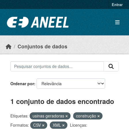
Ir para o conteúdo principal
Entrar
Conjuntos de dados
Ordenar por
1 conjunto de dados encontrado
Etiquetas:
usinas geradoras
construção
Formatos:
CSV
XML
Licenças: