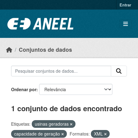
Ir para o conteúdo principal
Entrar
Conjuntos de dados
Ordenar por
1 conjunto de dados encontrado
Etiquetas:
usinas geradoras
capacidade de geração
Formatos:
XML