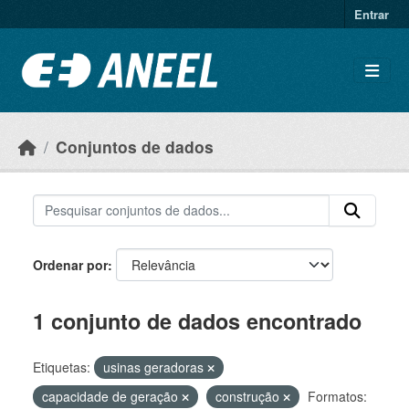
Ir para o conteúdo principal
Entrar
Conjuntos de dados
Ordenar por
1 conjunto de dados encontrado
Etiquetas:
usinas geradoras
capacidade de geração
construção
Formatos: