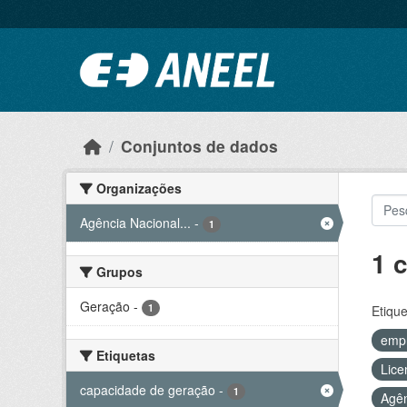
Ir para o conteúdo principal
Conjuntos de dados
Organizações
Agência Nacional...
-
1
1 
Grupos
Geração
-
1
Etique
emp
Etiquetas
Lice
capacidade de geração
-
1
Agên