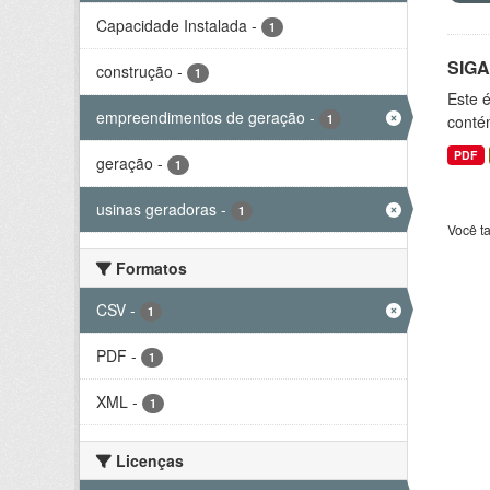
Capacidade Instalada
-
1
SIGA
construção
-
1
Este 
empreendimentos de geração
-
1
conté
PDF
geração
-
1
usinas geradoras
-
1
Você t
Formatos
CSV
-
1
PDF
-
1
XML
-
1
Licenças