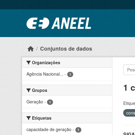
Ir para o conteúdo principal
Conjuntos de dados
Organizações
Agência Nacional...
-
1
1 
Grupos
Geração
-
1
Etique
con
Etiquetas
capacidade de geração
-
1
SIGA