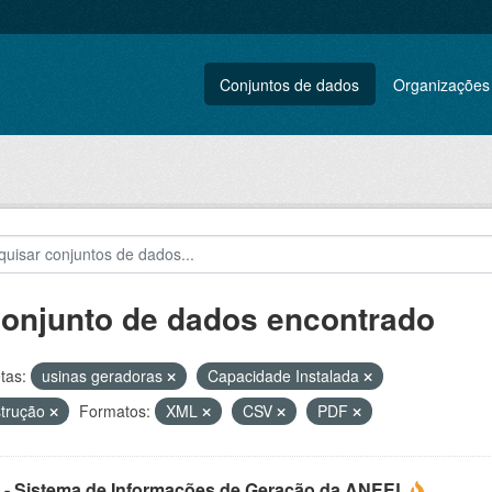
Conjuntos de dados
Organizações
conjunto de dados encontrado
tas:
usinas geradoras
Capacidade Instalada
strução
Formatos:
XML
CSV
PDF
 - Sistema de Informações de Geração da ANEEL