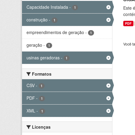
Capacidade Instalada
-
Este 
1
conté
construção
-
1
PDF
empreendimentos de geração
-
1
Você t
geração
-
1
usinas geradoras
-
1
Formatos
CSV
-
1
PDF
-
1
XML
-
1
Licenças