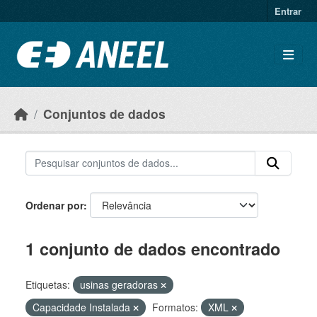
Ir para o conteúdo principal
Entrar
Conjuntos de dados
Ordenar por
1 conjunto de dados encontrado
Etiquetas:
usinas geradoras
Capacidade Instalada
Formatos:
XML