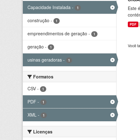
Capacidade Instalada
-
Este 
1
conté
construção
-
1
PDF
empreendimentos de geração
-
1
Você t
geração
-
1
usinas geradoras
-
1
Formatos
CSV
-
1
PDF
-
1
XML
-
1
Licenças