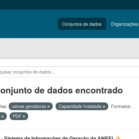
Conjuntos de dados
Organizações
conjunto de dados encontrado
tas:
usinas geradoras
Capacidade Instalada
Formatos:
L
PDF
 - Sistema de Informações de Geração da ANEEL