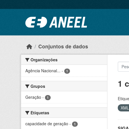
Ir para o conteúdo principal
Conjuntos de dados
Organizações
Agência Nacional...
-
1
1 
Grupos
Geração
-
1
Etique
XM
Etiquetas
capacidade de geração
-
1
SIGA