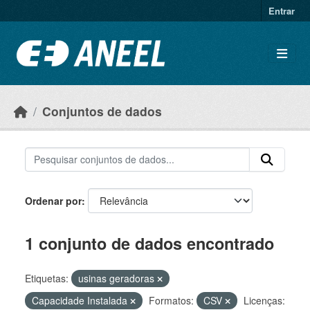
Ir para o conteúdo principal
Entrar
Conjuntos de dados
Ordenar por
1 conjunto de dados encontrado
Etiquetas:
usinas geradoras
Capacidade Instalada
Formatos:
CSV
Licenças: