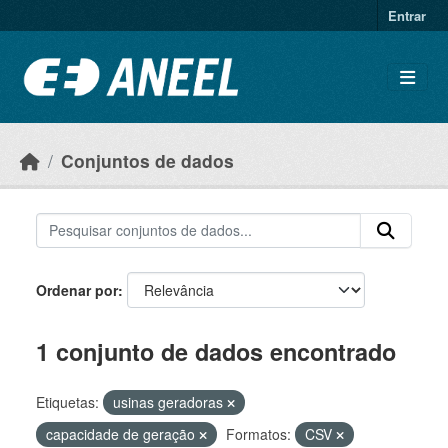
Ir para o conteúdo principal
Entrar
Conjuntos de dados
Ordenar por
1 conjunto de dados encontrado
Etiquetas:
usinas geradoras
capacidade de geração
Formatos:
CSV