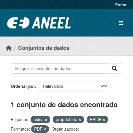
Ir para o conteúdo principal
Entrar
Conjuntos de dados
Ordenar por
1 conjunto de dados encontrado
Etiquetas:
usina
proprietária
RALIE
Formatos:
PDF
Organizações: