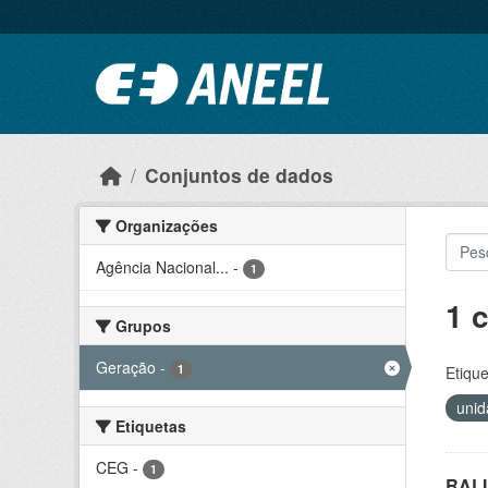
Ir para o conteúdo principal
Conjuntos de dados
Organizações
Agência Nacional...
-
1
1 
Grupos
Geração
-
1
Etique
unid
Etiquetas
CEG
-
1
RALI