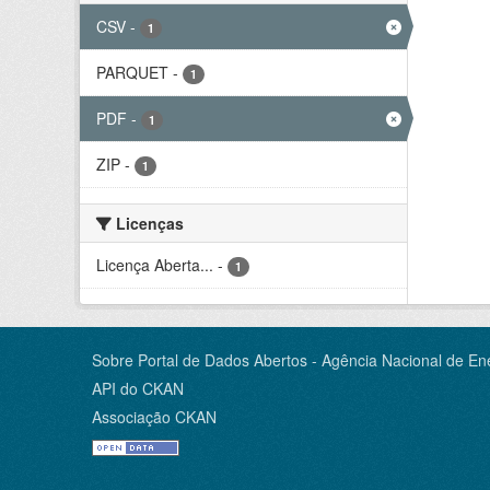
CSV
-
1
PARQUET
-
1
PDF
-
1
ZIP
-
1
Licenças
Licença Aberta...
-
1
Sobre Portal de Dados Abertos - Agência Nacional de Ene
API do CKAN
Associação CKAN