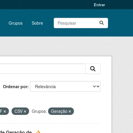
Entrar
Grupos
Sobre
Ordenar por
DF
CSV
Grupos:
Geração
e Geração de...