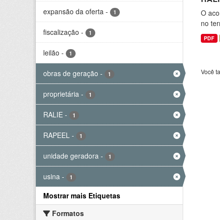
expansão da oferta
-
O aco
1
no ter
fiscalização
-
1
PDF
leilão
-
1
Você t
obras de geração
-
1
proprietária
-
1
RALIE
-
1
RAPEEL
-
1
unidade geradora
-
1
usina
-
1
Mostrar mais Etiquetas
Formatos