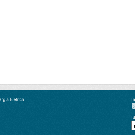
rgia Elétrica
I
I