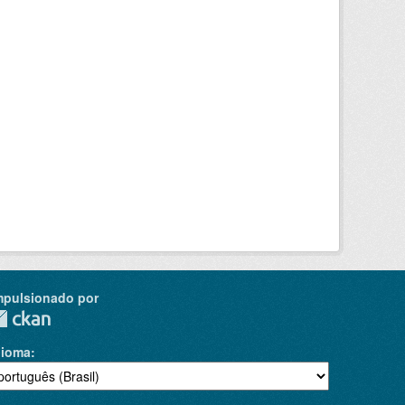
mpulsionado por
dioma