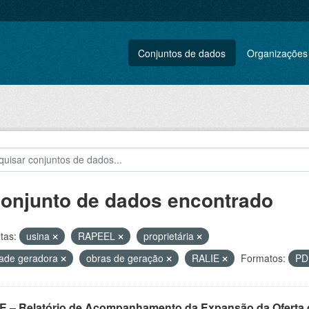
Conjuntos de dados
Organizações
conjunto de dados encontrado
tas:
usina
RAPEEL
proprietária
ade geradora
obras de geração
RALIE
Formatos:
P
E – Relatório de Acompanhamento da Expansão da Oferta d