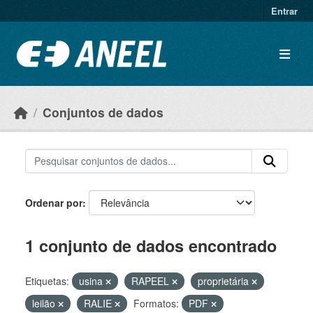
Ir para o conteúdo principal
Entrar
Conjuntos de dados
Ordenar por
1 conjunto de dados encontrado
Etiquetas:
usina
RAPEEL
proprietária
leilão
RALIE
Formatos:
PDF