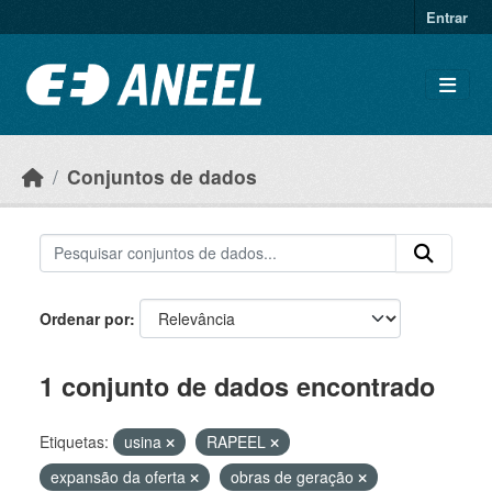
Ir para o conteúdo principal
Entrar
Conjuntos de dados
Ordenar por
1 conjunto de dados encontrado
Etiquetas:
usina
RAPEEL
expansão da oferta
obras de geração