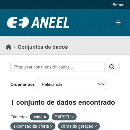
Ir para o conteúdo principal
Entrar
Conjuntos de dados
Ordenar por
1 conjunto de dados encontrado
Etiquetas:
usina
RAPEEL
expansão da oferta
obras de geração