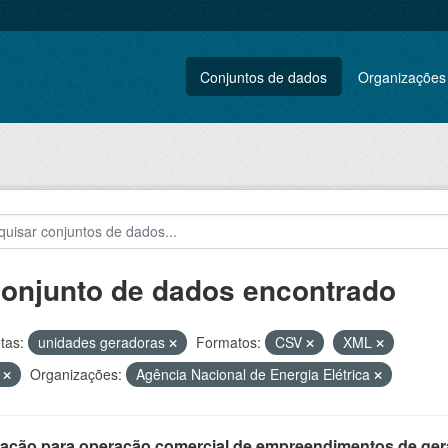
Conjuntos de dados
Organizações
conjunto de dados encontrado
tas:
unidades geradoras
Formatos:
CSV
XML
F
Organizações:
Agência Nacional de Energia Elétrica
ração para operação comercial de empreendimentos de ge