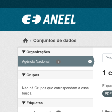
Ir para o conteúdo principal
Conjuntos de dados
Organizações
Agência Nacional...
-
1
1 
Grupos
Etique
Não há Grupos que correspondam a essa
busca
PD
Etiquetas
Libe