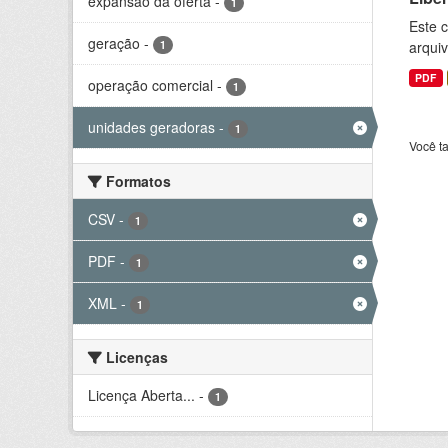
expansão da oferta
-
1
Este c
geração
-
1
arquiv
PDF
operação comercial
-
1
unidades geradoras
-
1
Você t
Formatos
CSV
-
1
PDF
-
1
XML
-
1
Licenças
Licença Aberta...
-
1