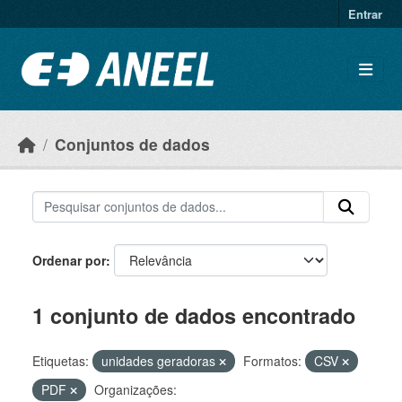
Ir para o conteúdo principal
Entrar
Conjuntos de dados
Ordenar por
1 conjunto de dados encontrado
Etiquetas:
unidades geradoras
Formatos:
CSV
PDF
Organizações: