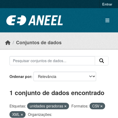
Ir para o conteúdo principal
Entrar
Conjuntos de dados
Ordenar por
1 conjunto de dados encontrado
Etiquetas:
unidades geradoras
Formatos:
CSV
XML
Organizações: