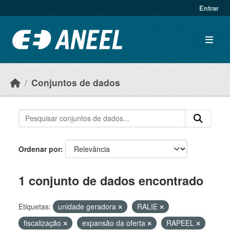
Ir para o conteúdo principal
Entrar
Conjuntos de dados
Ordenar por
1 conjunto de dados encontrado
Etiquetas:
unidade geradora
RALIE
fiscalização
expansão da oferta
RAPEEL