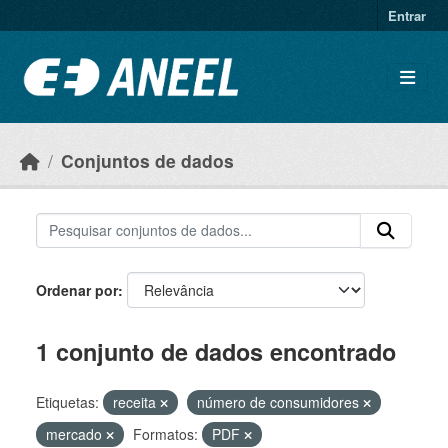
Ir para o conteúdo principal
Entrar
Conjuntos de dados
Ordenar por
1 conjunto de dados encontrado
Etiquetas:
receita
número de consumidores
mercado
Formatos:
PDF